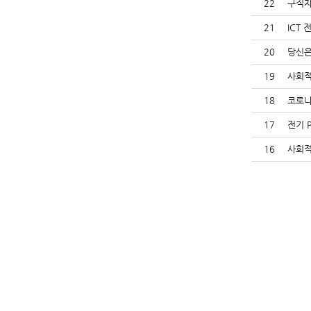
22
구직자
21
ICT
20
당신은
19
사회적
18
코로나
17
전기 
16
사회적