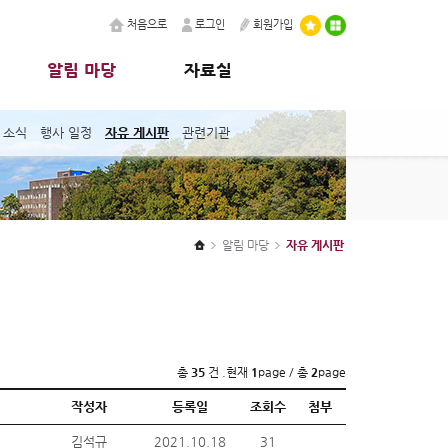
처음으로
로그인
회원가입
알림 마당
자료실
 소식
행사 일정
자유 게시판
관련기관
알림 마당
자유 게시판
총
35
건 .현재
1
page / 총
2
page
작성자
등록일
조회수
첨부
김석규
2021.10.18
31