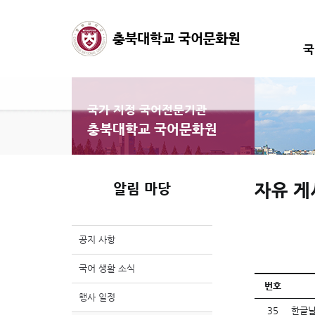
국
국가 지정 국어전문기관
충북대학교 국어문화원
자유 게
알림 마당
공지 사항
국어 생활 소식
번호
행사 일정
35
한글날