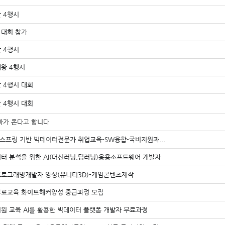
 4행시
 대회 참가
 4행시
왕 4행시
 4행시 대회
 4행시 대회
마가 온다고 합니다
스프링 기반 빅데이터전문가 취업교육-SW융합-국비지원과...
터 분석을 위한 AI(머신러닝,딥러닝)응용소프트웨어 개발자
로그래밍개발자 양성(유니티3D)-게임콘텐츠제작
료교육 화이트해커양성 중급과정 모집
원 교육 AI를 활용한 빅데이터 플랫폼 개발자 무료과정