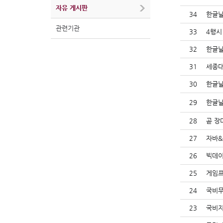
자유 게시판
34
한글날
관련기관
33
4행시
32
한글날
31
세종대
30
한글날
29
한글날
28
곧 장
27
자바&
26
빅데이
25
게임프
24
국비무
23
국비지